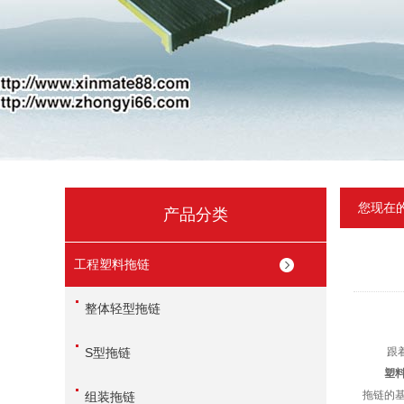
您现在
产品分类
工程塑料拖链
整体轻型拖链
S型拖链
跟着小
塑
拖链的
组装拖链