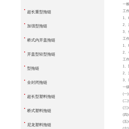
一般保
工作
超长重型拖链
1、检
2、严
加强型拖链
3、停机
工作
桥式内开盖拖链
1、经
2、各
开盖型轻型拖链
工作
1、
型拖链
2、清
3、认
全封闭拖链
一级保
(一)
超长型塑料拖链
(二)
(三)
桥式塑料拖链
(四)
(五)
尼龙塑料拖链
(六)