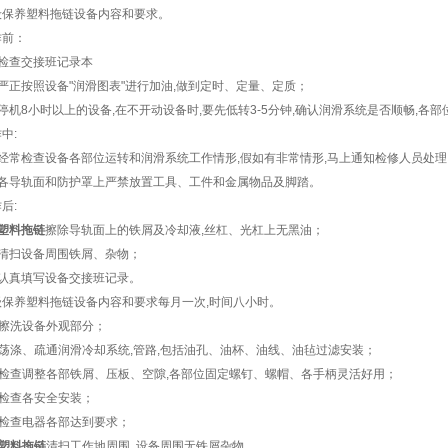
养塑料拖链设备内容和要求。
前：
查交接班记录本
正按照设备"润滑图表"进行加油,做到定时、定量、定质；
8小时以上的设备,在不开动设备时,要先低转3-5分钟,确认润滑系统是否顺畅,各部
中:
常检查设备各部位运转和润滑系统工作情形,假如有非常情形,马上通知检修人员处理
导轨面和防护罩上严禁放置工具、工件和金属物品及脚踏。
后:
塑料拖链
擦除导轨面上的铁屑及冷却液,丝杠、光杠上无黑油；
扫设备周围铁屑、杂物；
真填写设备交接班记录。
养塑料拖链设备内容和要求每月一次,时间八小时。
擦洗设备外观部分；
荡涤、疏通润滑冷却系统,管路,包括油孔、油杯、油线、油毡过滤安装；
检查调整各部铁屑、压板、空隙,各部位固定螺钉、螺帽、各手柄灵活好用；
检查各安全安装；
检查电器各部达到要求；
塑料拖链
清扫工作地周围 设备周围无铁屑杂物。