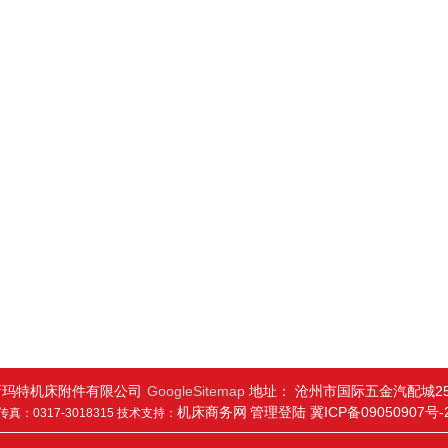
新玛特机床附件有限公司
GoogleSitemap
地址： 沧州市国际五金汽配城25
机床商务网
管理登陆
冀ICP备09050907号-
传真：0317-3018315 技术支持：