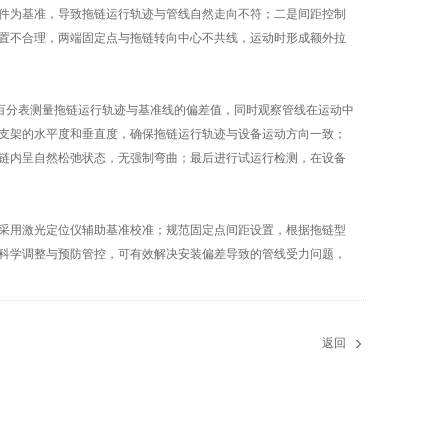
件为基准，导致拖链运行轨迹与管线自然走向不符；二是间距控制
置不合理，两端固定点与拖链转向中心不共线，运动时形成额外拉
百分表测量拖链运行轨迹与基准线的偏差值，同时观察管线在运动中
支架的水平度和垂直度，确保拖链运行轨迹与设备运动方向一致；
链内呈自然松弛状态，无强制弯曲；最后进行试运行检测，在设备
采用激光定位仪辅助基准校准；规范固定点间距设置，根据拖链型
科学调整与预防管控，可有效解决安装偏差导致的管线受力问题，
返回