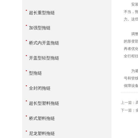
安装偏
不当，
超长重型拖链
力。这
加强型拖链
调整工
的形变
桥式内开盖拖链
再者优
全行程
开盖型轻型拖链
为避免
型拖链
号和管
保障设
全封闭拖链
上一篇：
超长型塑料拖链
下一篇：
桥式塑料拖链
尼龙塑料拖链