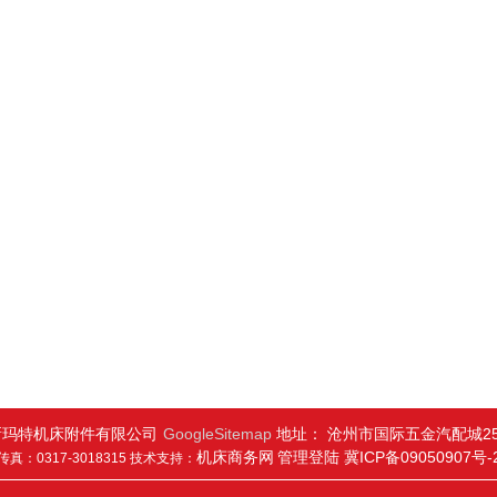
新玛特机床附件有限公司
GoogleSitemap
地址： 沧州市国际五金汽配城25
机床商务网
管理登陆
冀ICP备09050907号-
传真：0317-3018315 技术支持：