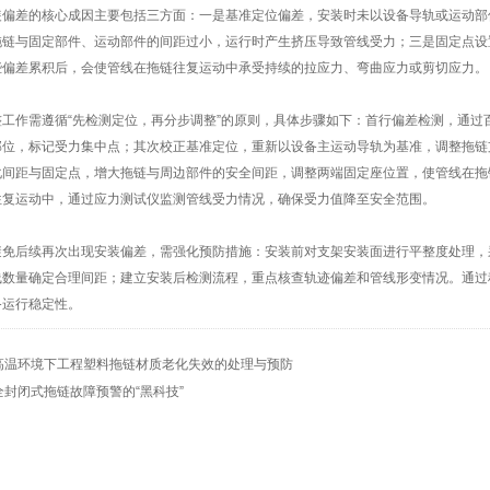
差的核心成因主要包括三方面：一是基准定位偏差，安装时未以设备导轨或运动部
拖链与固定部件、运动部件的间距过小，运行时产生挤压导致管线受力；三是固定点设
些偏差累积后，会使管线在拖链往复运动中承受持续的拉应力、弯曲应力或剪切应力。
作需遵循“先检测定位，再分步调整”的原则，具体步骤如下：首行偏差检测，通过
部位，标记受力集中点；其次校正基准定位，重新以设备主运动导轨为基准，调整拖链
化间距与固定点，增大拖链与周边部件的安全间距，调整两端固定座位置，使管线在拖
往复运动中，通过应力测试仪监测管线受力情况，确保受力值降至安全范围。
后续再次出现安装偏差，需强化预防措施：安装前对支架安装面进行平整度处理，
线数量确定合理间距；建立安装后检测流程，重点核查轨迹偏差和管线形变情况。通过
备运行稳定性。
高温环境下工程塑料拖链材质老化失效的处理与预防
全封闭式拖链故障预警的“黑科技”