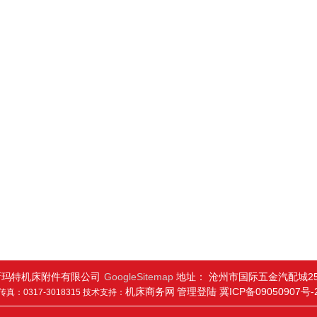
新玛特机床附件有限公司
GoogleSitemap
地址： 沧州市国际五金汽配城25
机床商务网
管理登陆
冀ICP备09050907号-
传真：0317-3018315 技术支持：