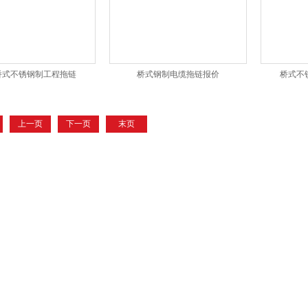
桥式不锈钢制工程拖链
桥式钢制电缆拖链报价
桥式不
上一页
下一页
末页