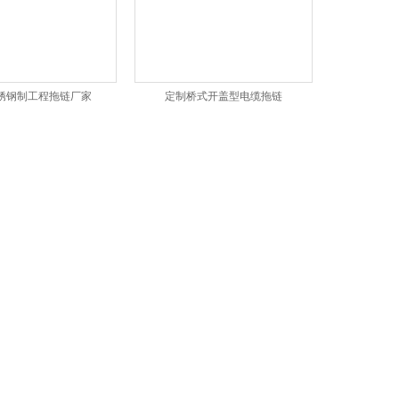
锈钢制工程拖链厂家
定制桥式开盖型电缆拖链