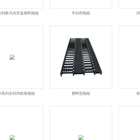
5系列桥式内开盖塑料拖链
半封闭拖链
河
80系列全封闭组装拖链
塑料型拖链