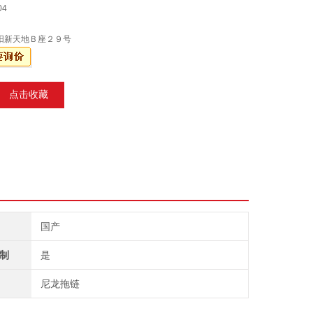
04
阳新天地Ｂ座２９号
点击收藏
国产
制
是
尼龙拖链