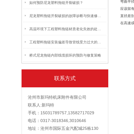
弯曲半
如何预防尼龙塑料拖链开裂破损？
应该留
尼龙塑料拖链开裂破损的故障诊断与快速修复方法
直径差
在高速
高温环境下工程塑料拖链材质老化失效的处理与预防
工程塑料拖链安装偏差导致管线受力过大的调整方案
桥式尼龙拖链内部线缆损坏的预防与修复策略
联系方式
沧州市新玛特机床附件有限公司
联系人:新玛特
手机：15031789757,13582717029
电话：0317-3018346,3010646
地址：沧州市国际五金汽配城25栋130