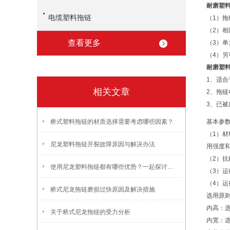
耐磨塑
电缆塑料拖链
（1）
（2）
查看更多
（3）
（4）
耐磨塑
1、适
相关文章
2、拖
3、已
桥式塑料拖链的材质选择需要考虑哪些因素？
基本参
（1）
尼龙塑料拖链开裂故障原因与解决办法
用强度和
（2）
使用尼龙塑料拖链都有哪些优势？一起探讨一下吧！
（3）运
（4）
桥式尼龙拖链磨损过快原因及解决措施
选用原
内高：
关于桥式尼龙拖链的受力分析
内宽：