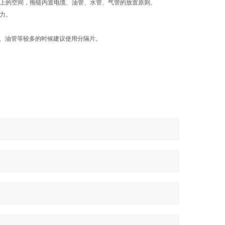
%以上的空间，拖链内置电缆、油管、水管、气管的放置原则。
产生拉力。
、油管等较多的时候建议使用分隔片。