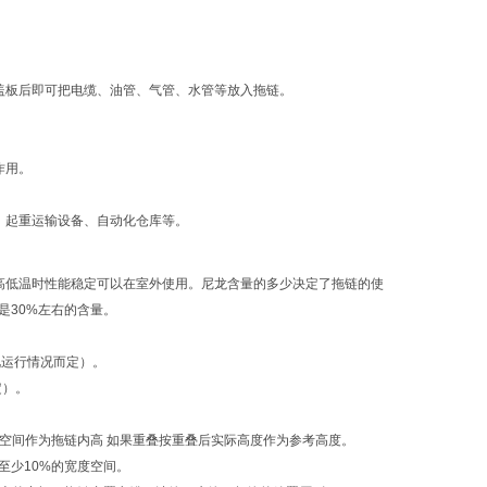
盖板后即可把电缆、油管、气管、水管等放入拖链。
作用。
、起重运输设备、自动化仓库等。
高低温时性能稳定可以在室外使用。尼龙含量的多少决定了拖链的使
是30%左右的含量。
视运行情况而定）。
定）。
高度空间作为拖链内高 如果重叠按重叠后实际高度作为参考高度。
有至少10%的宽度空间。