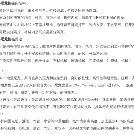
料尼龙拖链
的结构：
拖链外形似坦克链，由众多的单元链接组成，链接之间转动自如。
相同系列的拖链的内高、外高、节距相同，拖链内宽、弯曲半径R可有不同的选择。
单元链节由左右链板和上下盖板组成，拖链每节都能打开，装拆方便，不必穿线，打开
另可提供分隔片，将链内空间按需要分隔开。
料尼龙拖链
用途：
合于使用在往复运动的场合，能够对内置的电缆、油管、气管、水管等起到牵引和保护
链每节都能打开，便于安装和维修。运动时噪音低、耐磨、可高速运动。
被广泛应用于数控机床、电子设备、石材机械、玻璃机械、门窗机械、注塑机、机械手
数：
材料：增强尼龙，具有较高的压力和抗拉负荷、良好的韧性、高弹性和耐磨性、阻燃、
耐磨性以及运行起来的噪音大小。尼龙含量从5%-17%不等，但超不过19%。一般都
抗耐性：耐油、耐盐，并有一定的耐酸、耐碱能力。
行速度和最高速度：最高速度可达5米/秒，最高加速度可5米/秒（具体速度、加速度
运行寿命：在正常架空使用情况下，可达500万往复运动次数（具体寿命视运行情况而
则：
选择内置电缆、油管、气管、水管等中最粗的一根作为参考高度，加上至少10%的
选择较粗的一些电缆、油管、气管、水管等，其外径之和作为拖链内宽的参考，并留