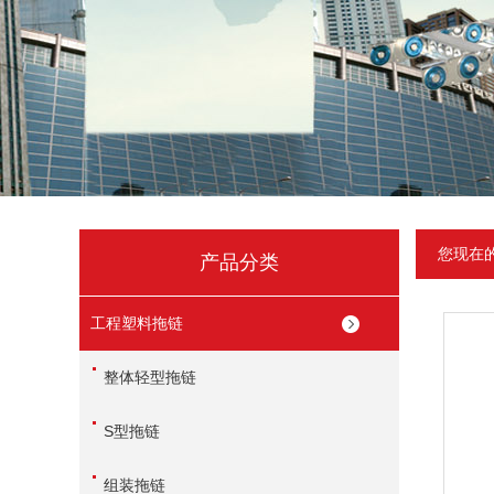
您现在
产品分类
工程塑料拖链
整体轻型拖链
S型拖链
组装拖链