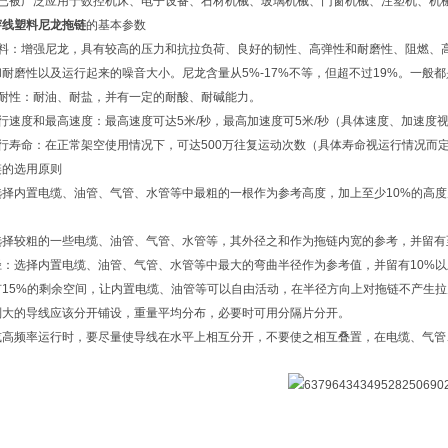
链已被广泛应用于数控机床、电子设备、石材机械、玻璃机械、门窗机械、注塑机、机
穿线塑料尼龙拖链
的基本参数
材料：增强尼龙，具有较高的压力和抗拉负荷、良好的韧性、高弹性和耐磨性、阻燃、
耐磨性以及运行起来的噪音大小。尼龙含量从5%-17%不等，但超不过19%。一般都
抗耐性：耐油、耐盐，并有一定的耐酸、耐碱能力。
行速度和最高速度：最高速度可达5米/秒，最高加速度可5米/秒（具体速度、加速度
运行寿命：在正常架空使用情况下，可达500万往复运动次数（具体寿命视运行情况而
链的选用原则
选择内置电缆、油管、气管、水管等中最粗的一根作为参考高度，加上至少10%的高度
选择较粗的一些电缆、油管、气管、水管等，其外径之和作为拖链内宽的参考，并留
径：选择内置电缆、油管、气管、水管等中最大的弯曲半径作为参考值，并留有10
有15%的剩余空间，让内置电缆、油管等可以自由活动，在半径方向上对拖链不
别大的导线应该分开铺设，重量平均分布，必要时可用分隔片分开。
或高频率运行时，要尽量使导线在水平上相互分开，不要使之相互叠置，在电缆、气管