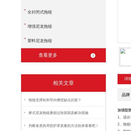
全封闭式拖链
增强尼龙拖链
塑料尼龙拖链
查看更多
详
相关文章
品牌
拖链支撑轮和导向槽优缺点比较？
加强型
桥式尼龙拖链磨损过快原因及解决措施
1、适
2、拖
判断各类风琴防护罩质量的方法快来看看吧！