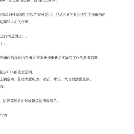
械手、起重运输设备、自动化仓库等。
高低温时性能稳定可以在室外使用。尼龙含量的多少决定了拖链的使
是30%左右的含量。
视运行情况而定）。
定）。
空间作为拖链内高Hi.如果重叠按重叠后实际高度作为参考高度。
有至少10%的宽度空间。
%以上的空间，拖链内置电缆、油管、水管、气管的放置原则。
产生拉力。
、油管等较多的时候建议使用分隔片。