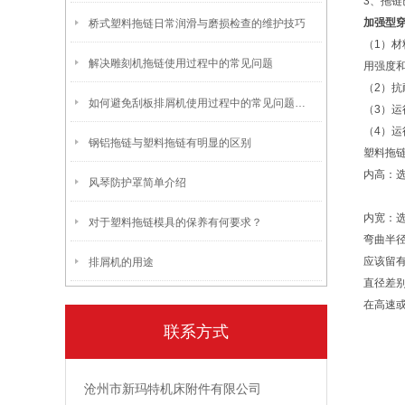
3、拖
加强型
桥式塑料拖链日常润滑与磨损检查的维护技巧
（1）
解决雕刻机拖链使用过程中的常见问题
用强度和
（2）
如何避免刮板排屑机使用过程中的常见问题及解决方法
（3）运
（4）
钢铝拖链与塑料拖链有明显的区别
塑料拖
内高：
风琴防护罩简单介绍
内宽：
对于塑料拖链模具的保养有何要求？
弯曲半
应该留
排屑机的用途
直径差
在高速
联系方式
沧州市新玛特机床附件有限公司