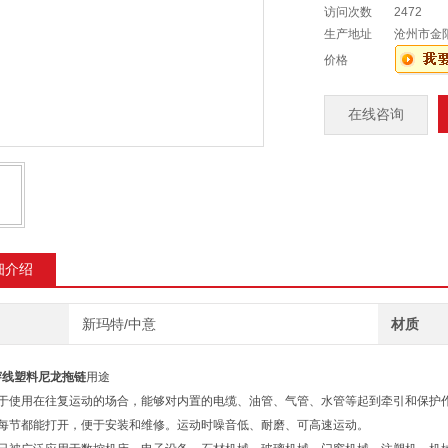
访问次数
2472
生产地址
沧州市金
价格
在线咨询
细介绍
新玛特/中意
材质
穿线塑料尼龙拖链
用途
合于使用在往复运动的场合，能够对内置的电缆、油管、气管、水管等起到牵引和保护
链每节都能打开，便于安装和维修。运动时噪音低、耐磨、可高速运动。