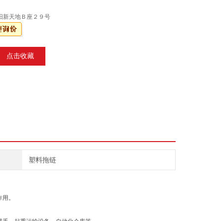
阳新天地Ｂ座２９号
点击收藏
塑料拖链
作用。