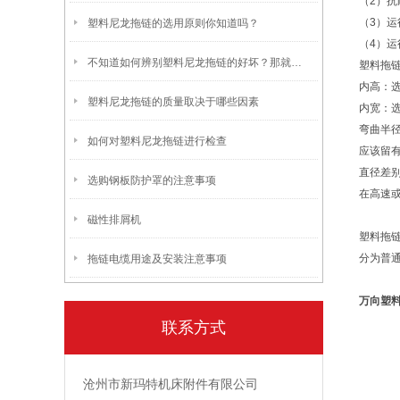
（2）
（3）运
塑料尼龙拖链的选用原则你知道吗？
（4）
不知道如何辨别塑料尼龙拖链的好坏？那就来看看这个吧
塑料拖
内高：
塑料尼龙拖链的质量取决于哪些因素
内宽：
弯曲半
如何对塑料尼龙拖链进行检查
应该留
直径差
选购钢板防护罩的注意事项
在高速
磁性排屑机
塑料拖
分为普
拖链电缆用途及安装注意事项
万向塑
联系方式
沧州市新玛特机床附件有限公司