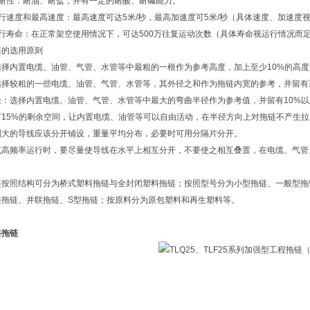
抗耐性：耐油、耐盐，并有一定的耐酸、耐碱能力。
行速度和最高速度：最高速度可达5米/秒，最高加速度可5米/秒（具体速度、加速度
运行寿命：在正常架空使用情况下，可达500万往复运动次数（具体寿命视运行情况而
链的选用原则
选择内置电缆、油管、气管、水管等中最粗的一根作为参考高度，加上至少10%的
选择较粗的一些电缆、油管、气管、水管等，其外径之和作为拖链内宽的参考，并留
径：选择内置电缆、油管、气管、水管等中最大的弯曲半径作为参考值，并留有10
有15%的剩余空间，让内置电缆、油管等可以自由活动，在半径方向上对拖链不
别大的导线应该分开铺设，重量平均分布，必要时可用分隔片分开。
或高频率运行时，要尽量使导线在水平上相互分开，不要使之相互叠置，在电缆、气管
链按照结构可分为桥式塑料拖链与全封闭塑料拖链；按照型号分为小型拖链、一般型拖
通拖链、并联拖链、S型拖链；按原料分为原包塑料和再生塑料等。
料拖链