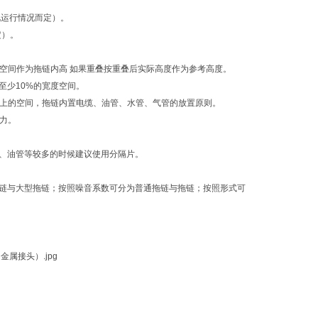
视运行情况而定）。
定）。
高度空间作为拖链内高 如果重叠按重叠后实际高度作为参考高度。
有至少10%的宽度空间。
%以上的空间，拖链内置电缆、油管、水管、气管的放置原则。
产生拉力。
、油管等较多的时候建议使用分隔片。
链与大型拖链；按照噪音系数可分为普通拖链与拖链；按照形式可