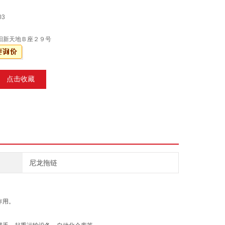
03
阳新天地Ｂ座２９号
点击收藏
尼龙拖链
作用。