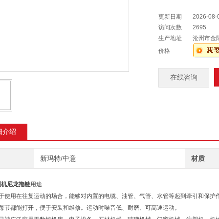
更新日期
2026-08-
访问次数
2695
生产地址
沧州市金
价格
在线咨询
细介绍
新玛特/中意
材质
割机尼龙拖链
用途
合于使用在往复运动的场合，能够对内置的电缆、油管、气管、水管等起到牵引和保护
链每节都能打开，便于安装和维修。运动时噪音低、耐磨、可高速运动。