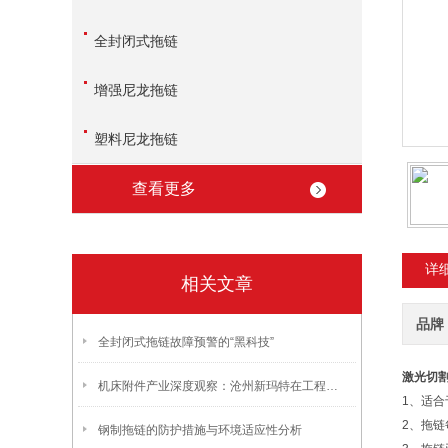
全封闭式拖链
增强尼龙拖链
塑料尼龙拖链
查看更多
详
相关文章
品牌
全封闭式拖链故障预警的“黑科技”
激光切
机床附件产业深度观察：沧州新玛特在工程塑料与钢制拖链领域的制造实践
1、适
2、拖
钢制拖链的防护措施与环境适应性分析