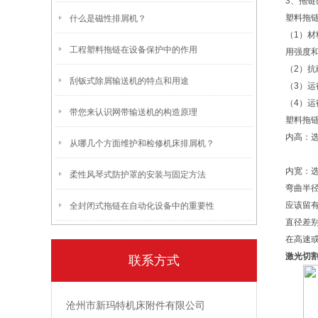
3、拖
塑料拖
什么是磁性排屑机？
（1）
工程塑料拖链在设备保护中的作用
用强度和
（2）
刮钣式除屑输送机的特点和用途
（3）运
（4）
带您来认识网带输送机的构造原理
塑料拖
内高：
从哪几个方面维护和检修机床排屑机？
内宽：
柔性风琴式防护罩的安装与固定方法
弯曲半
应该留
全封闭式拖链在自动化设备中的重要性
直径差
在高速
激光切
联系方式
沧州市新玛特机床附件有限公司