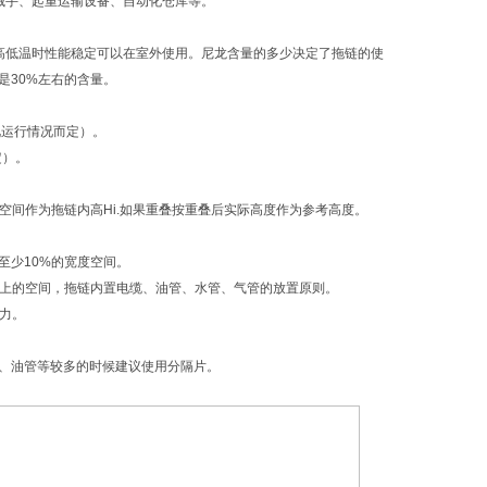
械手、起重运输设备、自动化仓库等。
高低温时性能稳定可以在室外使用。尼龙含量的多少决定了拖链的使
是30%左右的含量。
视运行情况而定）。
定）。
空间作为拖链内高Hi.如果重叠按重叠后实际高度作为参考高度。
有至少10%的宽度空间。
%以上的空间，拖链内置电缆、油管、水管、气管的放置原则。
产生拉力。
、油管等较多的时候建议使用分隔片。