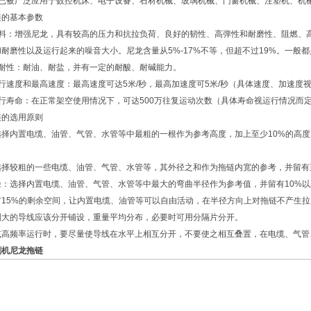
链已被广泛应用于数控机床、电子设备、石材机械、玻璃机械、门窗机械、注塑机、机
链的基本参数
材料：增强尼龙，具有较高的压力和抗拉负荷、良好的韧性、高弹性和耐磨性、阻燃、
耐磨性以及运行起来的噪音大小。尼龙含量从5%-17%不等，但超不过19%。一般都
抗耐性：耐油、耐盐，并有一定的耐酸、耐碱能力。
行速度和最高速度：最高速度可达5米/秒，最高加速度可5米/秒（具体速度、加速度
运行寿命：在正常架空使用情况下，可达500万往复运动次数（具体寿命视运行情况而
链的选用原则
选择内置电缆、油管、气管、水管等中最粗的一根作为参考高度，加上至少10%的高度
选择较粗的一些电缆、油管、气管、水管等，其外径之和作为拖链内宽的参考，并留
径：选择内置电缆、油管、气管、水管等中最大的弯曲半径作为参考值，并留有10
有15%的剩余空间，让内置电缆、油管等可以自由活动，在半径方向上对拖链不
别大的导线应该分开铺设，重量平均分布，必要时可用分隔片分开。
或高频率运行时，要尽量使导线在水平上相互分开，不要使之相互叠置，在电缆、气管
割机尼龙拖链