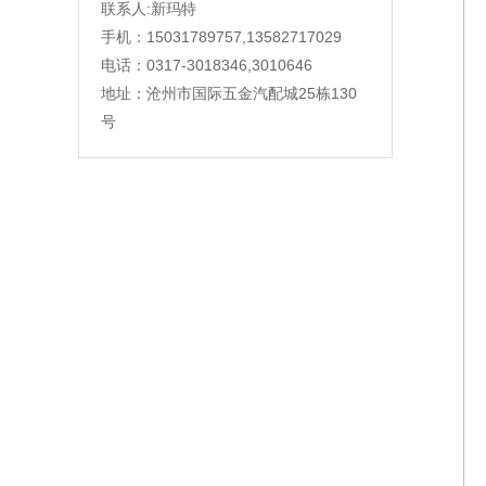
联系人:新玛特
手机：15031789757,13582717029
电话：0317-3018346,3010646
地址：沧州市国际五金汽配城25栋130
号