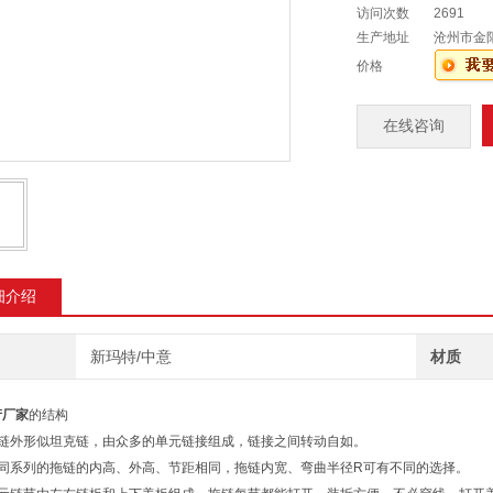
访问次数
2691
生产地址
沧州市金
价格
在线咨询
细介绍
新玛特/中意
材质
产厂家
的结构
拖链外形似坦克链，由众多的单元链接组成，链接之间转动自如。
相同系列的拖链的内高、外高、节距相同，拖链内宽、弯曲半径R可有不同的选择。