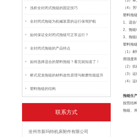
（3）
（4）
浅析全封闭式拖链的固定技巧
塑料拖
全封闭式拖链为机械装置的运行保驾护航
1、适
2、拖
如何保证全封闭式拖链可正常运行？
3、拖
塑料拖
全封闭式拖链的产品特点
（1）
用强度和
如何选择适合的塑料拖链？看完就知道了！
（2）
（3）运
桥式尼龙拖链的材料改性原理与耐磨性能提升
（4）
塑料拖链的结构
拖链生
按照结
拖链、
联系方式
沧州市新玛特机床附件有限公司