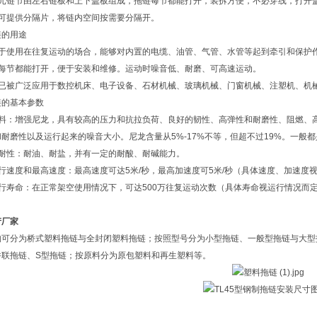
单元链节由左右链板和上下盖板组成，拖链每节都能打开，装拆方便，不必穿线，打开
另可提供分隔片，将链内空间按需要分隔开。
链的用途
合于使用在往复运动的场合，能够对内置的电缆、油管、气管、水管等起到牵引和保护
链每节都能打开，便于安装和维修。运动时噪音低、耐磨、可高速运动。
链已被广泛应用于数控机床、电子设备、石材机械、玻璃机械、门窗机械、注塑机、机
链的基本参数
材料：增强尼龙，具有较高的压力和抗拉负荷、良好的韧性、高弹性和耐磨性、阻燃、
耐磨性以及运行起来的噪音大小。尼龙含量从5%-17%不等，但超不过19%。一般都
抗耐性：耐油、耐盐，并有一定的耐酸、耐碱能力。
行速度和最高速度：最高速度可达5米/秒，最高加速度可5米/秒（具体速度、加速度
运行寿命：在正常架空使用情况下，可达500万往复运动次数（具体寿命视运行情况而
产厂家
构可分为桥式塑料拖链与全封闭塑料拖链；按照型号分为小型拖链、一般型拖链与大型
并联拖链、S型拖链；按原料分为原包塑料和再生塑料等。