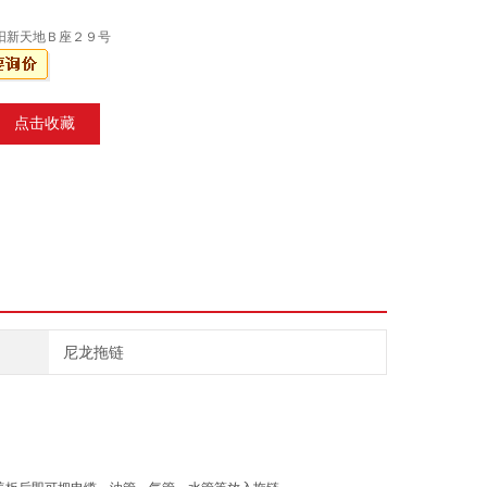
阳新天地Ｂ座２９号
点击收藏
尼龙拖链