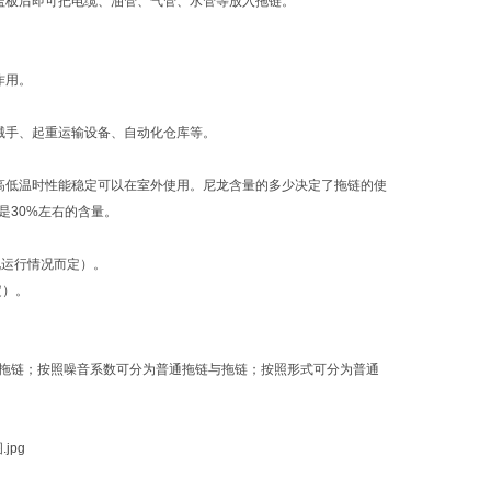
盖板后即可把电缆、油管、气管、水管等放入拖链。
作用。
械手、起重运输设备、自动化仓库等。
高低温时性能稳定可以在室外使用。尼龙含量的多少决定了拖链的使
是30%左右的含量。
视运行情况而定）。
定）。
拖链；按照噪音系数可分为普通拖链与拖链；按照形式可分为普通