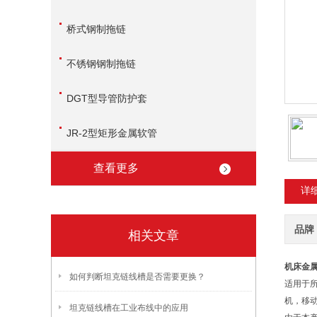
桥式钢制拖链
不锈钢钢制拖链
DGT型导管防护套
JR-2型矩形金属软管
查看更多
详
品牌
相关文章
机床金
如何判断坦克链线槽是否需要更换？
适用于
机，移
坦克链线槽在工业布线中的应用