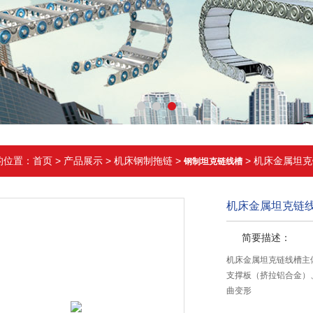
的位置：
首页
>
产品展示
>
机床钢制拖链
>
> 机床金属坦
钢制坦克链线槽
机床金属坦克链
简要描述：
机床金属坦克链线槽主
支撑板（挤拉铝合金）
曲变形