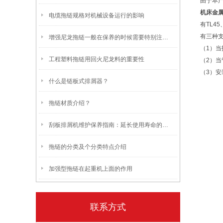
由于本
机床金
电缆拖链规格对机械设备运行的影响
有TL45
有三种
增强尼龙拖链一般在保养的时候需要特别注意的细节有哪些
（1）
工程塑料拖链用回火尼龙料的重要性
（2）
（3）
什么是链板式排屑器？
拖链材质介绍？
刮板排屑机维护保养指南：延长使用寿命的关键
拖链的分类及个分类特点介绍
加强型拖链在起重机上面的作用
联系方式