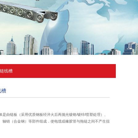
克链线槽
线槽
体是由链板（采用优质钢板经淬火后再抛光镀铬/镀锌/喷塑处理）、
、轴销（合金钢）等部件组成．使电缆或橡胶管与拖链之间不产生扭