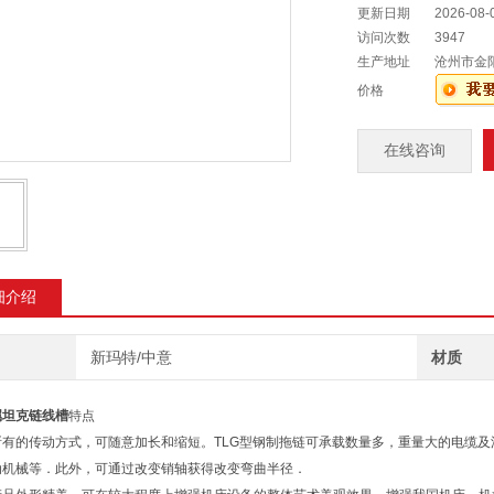
更新日期
2026-08-
访问次数
3947
生产地址
沧州市金
价格
在线咨询
细介绍
新玛特/中意
材质
属坦克链线槽
特点
所有的传动方式，可随意加长和缩短。TLG型钢制拖链可承载数量多，重量大的电缆
动机械等．此外，可通过改变销轴获得改变弯曲半径．