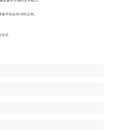
械设备在市场的竞争能力。
，弯曲半径从50-800之间。
分开式