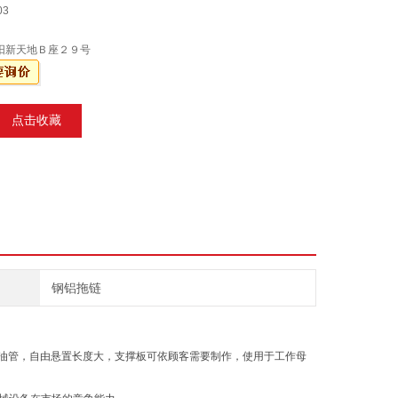
03
阳新天地Ｂ座２９号
点击收藏
钢铝拖链
及油管，自由悬置长度大，支撑板可依顾客需要制作，使用于工作母