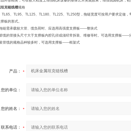
产品外形精美，可在较大程度上增强机床设备的整体艺术美观效果，增强我国机床，机
属坦克链线槽
规格
、TL65、TL95、TL125、TL180、TL225、TL250型，拖链宽度可按用户要求定做
支撑板的形式。
当拖链需承载较大管、缆负荷时、应选用高强度支撑板——整块式
当管缆的管接头尺寸大于支撑板内腔孔径或须经常拆装、维修等时。可选用支撑板——
安装管缆的规格品种较多时，可选用支撑板——框架式
产品：
您的单位：
您的姓名：
联系电话：