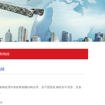
钢制拖链
拖链
镀铬处理外形效果新颖结构合理，灵巧强度高,钢性好不变形，安装
。
03