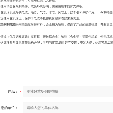
缆的规格品种较多时，可选用框架式支撑板。
链使用场合受限制条件、或受环境影响，需采用钢带防护支撑板。
用在机床机械等的电缆、油管、气管、水管、风管上，起牵引和保护作用。 钢制拖链的
广泛使用在机床上，保护了电缆等也使机床整体看起来更美观。
重型钢制拖链
采用高强度耐磨材料，合金铜为轴销，提高了产品的耐磨强度，弯曲更灵
由链扳（优质钢板镀铬）支撑扳（挤拉铝合金）轴销（合金钢）等部件组成，使电缆或
镀铬处理外形效果新颖结构合理，灵巧强度高,钢性好不变形，安装方便，使用可靠,易
产品：
您的单位：