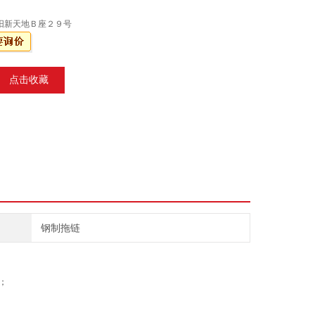
阳新天地Ｂ座２９号
点击收藏
钢制拖链
；