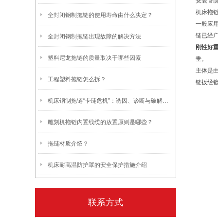
安装管
机床拖
全封闭钢制拖链的使用寿命由什么决定？
一般应
链已经
全封闭钢制拖链出现故障的解决方法
刚性好
塑料尼龙拖链的质量取决于哪些因素
垂。
主体是
工程塑料拖链怎么拆？
链扳经
机床钢制拖链“卡链危机”：诱因、诊断与破解方案
雕刻机拖链内置线缆的放置原则是哪些？
拖链材质介绍？
机床耐高温防护罩的安全保护措施介绍
联系方式