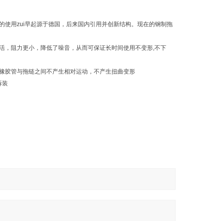
使用zui早起源于德国，后来国内引用并创新结构。现在的钢制拖
活，阻力更小，降低了噪音，从而可保证长时间使用不变形,不下
橡胶管与拖链之间不产生相对运动，不产生扭曲变形
拆装