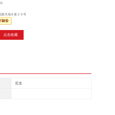
03
阳新天地Ｂ座２９号
点击收藏
尼龙