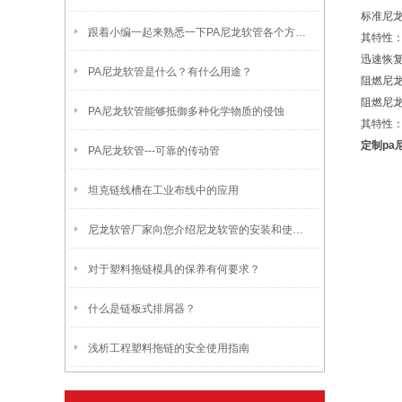
标准尼
跟着小编一起来熟悉一下PA尼龙软管各个方面介绍分析
其特性
迅速恢复
PA尼龙软管是什么？有什么用途？
阻燃尼
阻燃尼
PA尼龙软管能够抵御多种化学物质的侵蚀
其特性
定制pa
PA尼龙软管---可靠的传动管
坦克链线槽在工业布线中的应用
尼龙软管厂家向您介绍尼龙软管的安装和使用细节
对于塑料拖链模具的保养有何要求？
什么是链板式排屑器？
浅析工程塑料拖链的安全使用指南