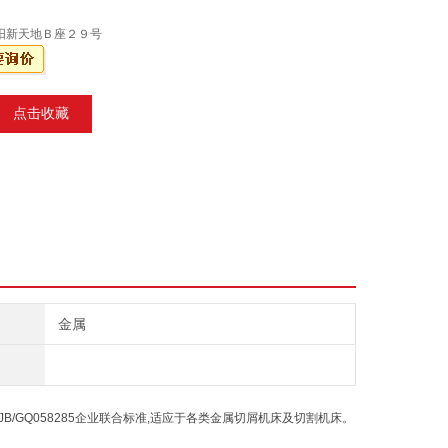
阳新天地Ｂ座２９号
点击收藏
金属
/GQ058285企业联合标准,适应于各类金属切屑机床及切割机床。