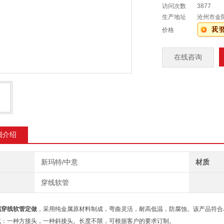
访问次数
3877
生产地址
沧州市金
价格
在线咨询
细介绍
新玛特/中意
材质
穿线软管
属穿线软管定做
，采用纯金属原材料制成，弯曲灵活，耐高低温，防腐蚀。该产品符合JB
式：一种方接头，一种斜接头。长度不限，可根据客户的要求订制。