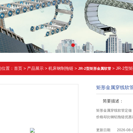
的位置：
首页
>
产品展示
>
机床钢制拖链
>
> JR-2
JR-2型矩形金属软管
矩形金属穿线软
简要描述：
矩形金属穿线软管定做
价格却比钢铝拖链优惠
更新日期
2026-08-